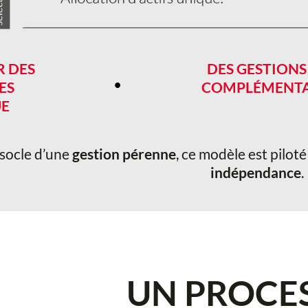
R DES
DES GESTIONS
•
ES
COMPLÉMENTA
UE
 socle d’une
gestion pérenne
, ce modèle est pilot
indépendance
.
UN PROCES