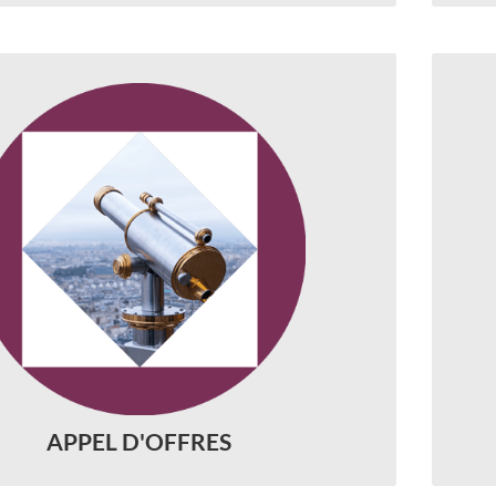
◆
Not
d’offres définit un cahier des charges
transmis à l’ensemble des candidats.
Des
rniers passeront ensuite un examen
de
écrit puis oral.
de
◆
APPEL D'OFFRES