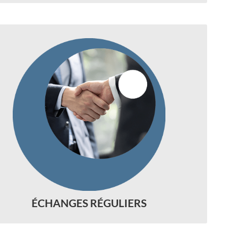
◆
re accès aux gérants est sans filtre et sans
intermédiaire.
 rendez-vous réguliers sont organisés afin
 permettre aux gérants de rendre compte
s performances puis de faire le point sur
leurs stratégies futures.
◆
ÉCHANGES RÉGULIERS