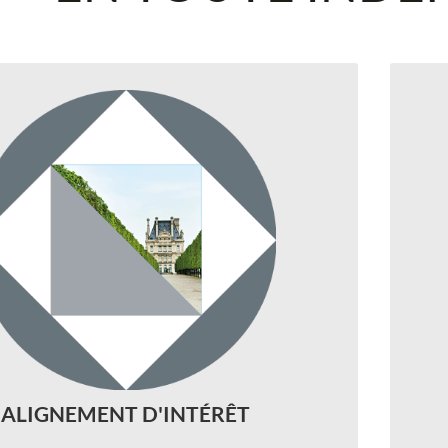
◆
No
se 
t d’intérêt avec nos clients à toutes
les étapes du process :
L
n des gérants en totale architecture
 suivi et remplacement si nécessaire.
et 
◆
ALIGNEMENT D'INTÉRÊT