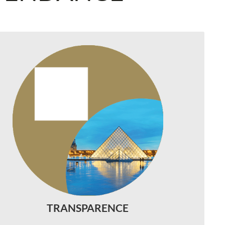
◆
tre relation de confiance avec les gérants
traduit par une exigence de transparence.
es données qu’ils nous transmettent sont
systématiquement analysées
contrôlées afin d’être retranscrites dans les
reportings.
◆
TRANSPARENCE