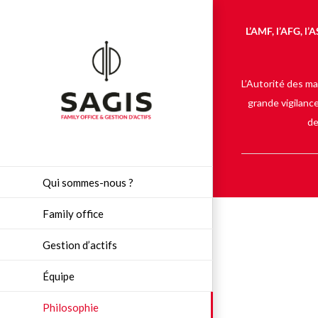
Passer
au
L’AMF, l’AFG, l’
contenu
L’Autorité des ma
grande vigilance
de
Qui sommes-nous ?
Family office
Gestion d’actifs
Équipe
Philosophie