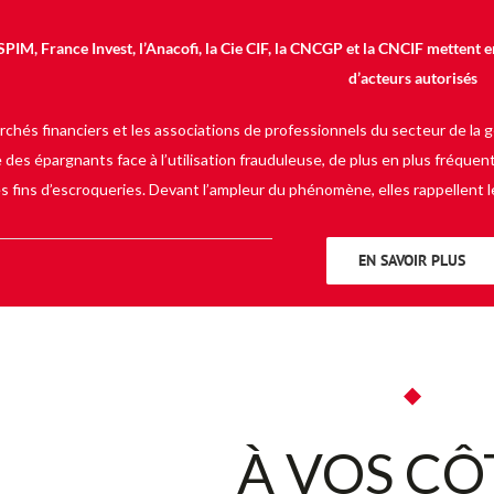
ASPIM, France Invest, l’Anacofi, la Cie CIF, la CNCGP et la CNCIF mettent
d’acteurs autorisés
rchés financiers et les associations de professionnels du secteur de la 
 des épargnants face à l’utilisation frauduleuse, de plus en plus fréquen
s fins d’escroqueries. Devant l’ampleur du phénomène, elles rappellent l
EN SAVOIR PLUS
◆
À VOS CÔ