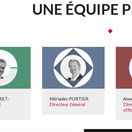
UNE ÉQUIPE 
◆
SET-
Mériadec PORTIER
Ano
E
Directeur Général
Dire
offi